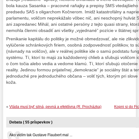
bola kauza Sasanka – pracovné raňajky a prepisy SMS vtedajšieho
predsedu SAS s oligarchom Kočnerom. Imidž katastrofálny a napri
parlamentu, voličom neprekážalo vôbec nič, ani neschopný hulvát S
ani zapredanec Mihál, ani ostatné persóny z tejto quasi strany, kt
nemohla členmi obsadiť ani všetky „vyjednané“ pozície v štátnej sp
Prenikanie kapitálu do politiky je možné obmedzovať, ale nie zlikvi
vylúčenie schránkových firiem, osobná zodpovednosť politikov, to 
(návnady na voličov), ale v reálnej politike ide o samú podstatu f
systému. Tí, ktorí to majú za každodenný chlieb a sľubujú voličom i
o čom točia alebo vedia a vedome klamú. Tí, ktorí sľubujú otočeni
reality. Jedinou formou prijateľnej „demokracie“ je sociálny štát a te
jednoduché pre jednoduchého občana – voliť tých, ktorým pri slove
koža.
«
Vláda musí byť silná, pevná a efektívna (R. Procházka)
Kopni si do Fi
Debata ( 55 príspevkov )
Ako vidím tak Gustave Flaubert mal ...