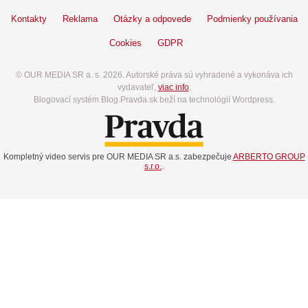
Kontakty
Reklama
Otázky a odpovede
Podmienky používania
Cookies
GDPR
© OUR MEDIA SR a. s. 2026. Autorské práva sú vyhradené a vykonáva ich
vydavateľ,
viac info
.
Blogovací systém Blog.Pravda.sk beží na technológií Wordpress.
Kompletný video servis pre OUR MEDIA SR a.s. zabezpečuje
ARBERTO GROUP
s.r.o.
.