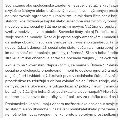
Socializmus ako spoločenské zriadenie neuspel v súťaži s kapital
s výlučne štátnym alebo družstevným vlastníctvom výrobných prostr
na vzdorovanie agresívnemu kapitalizmu a tak dnes čisto socialistick
štátoch, kde rozhoduje kapitál alebo súkromné vlastníctvo výrobných
modelov a tzv. sociálny štát nie je ničím novým. Väčšina európskych
vznik v medzivojnovom období. Severské štáty, ale aj Francúzsko a
svoje sociálne modely. Rozdiel je oproti anglo-americkému modelu ka
garantuje občanom sociálne vymoženosti vyššieho štandardu. Pri z
nedochádza k demontáži sociálneho štátu, občania chránia „svoj“ so
im na to sociálne nepokoje, protesty, referendá. Silné a bohaté od
štrajku aj milión občanov a spravidla presadia záujmy „ľudských zdr
Ako je to na Slovensku? Napriek tomu, že máme v Ústave SR defin
sociálne a ekologicky orientovanú, mnohí to doslova ignorujú a niele
angažujú pri likvidácii akýchkoľvek prvkov sociálneho štátu už v zár
prostriedkov za združujú s cieľom ovládať nielen ľudské zdroje, ale a
nemyslí, že na Slovensku je „oligarchizácia“ politiky niečím výnimoč
bohatší je štát, tým bohatší sú podnikatelia alebo naopak? Nie vždy,
tendenciu zasahovať do politiky, vodiť politikov za ručičku a darí sa
Predstavitelia kapitálu majú viacero možností ako dosiahnuť svoje 
so štátom alebo dlhodobé v nastavení podnikateľského prostredia.
nemožno formovať verejnú mienku, preto prvoradým prostriedkom je