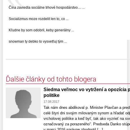
Čína zaviedla sociálne trhové hospodárstvo.... ...
Socializmus moze rozdelit len to, co ...
Kľudne by som odobril, keby generálny ...
snowman ty debko to vysvetľuj tým ...
Ďalšie články od tohto blogera
Siedma veľmoc vo vytržení a opozícia 
politike
17.08.2017
Tak nám dnes abdikoval p. Minister Plavčan a pre
celé štyri dni svojim milovaným synom a hľadať od
vrcholovej politike a keď byť, tak ako vyzrieť na sv
označovaný za porazeného“. Predseda Danko stúpol
v marci 2016 správne zhodnotil [...]