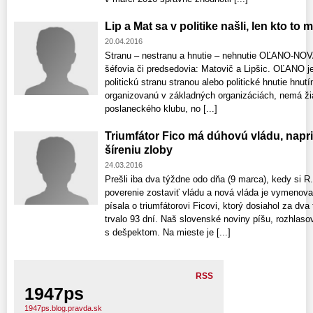
Lip a Mat sa v politike našli, len kto to
20.04.2016
Stranu – nestranu a hnutie – nehnutie OĽANO-NOVA r
šéfovia či predsedovia: Matovič a Lipšic. OĽANO je
politickú stranu stranou alebo politické hnutie hn
organizovanú v základných organizáciách, nemá ž
poslaneckého klubu, no [...]
Triumfátor Fico má dúhovú vládu, napr
šíreniu zloby
24.03.2016
Prešli iba dva týždne odo dňa (9 marca), kedy si R.
poverenie zostaviť vládu a nová vláda je vymeno
písala o triumfátorovi Ficovi, ktorý dosiahol za dv
trvalo 93 dní. Naš slovenské noviny píšu, rozhlasov
s dešpektom. Na mieste je [...]
RSS
1947ps
1947ps.blog.pravda.sk