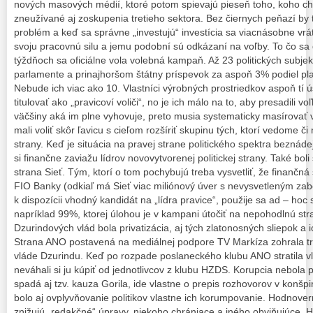
nových masových médií, ktoré potom spievajú pieseň toho, koho chl
zneužívané aj zoskupenia tretieho sektora. Bez čiernych peňazí by 
problém a keď sa správne „investujú“ investícia sa viacnásobne vrá
svoju pracovnú silu a jemu podobní sú odkázaní na voľby. To čo sa
týždňoch sa oficiálne vola volebná kampaň. Až 23 politických subjek
parlamente a prinajhoršom štátny príspevok za aspoň 3% podiel pla
Nebude ich viac ako 10. Vlastníci výrobných prostriedkov aspoň tí 
titulovať ako „pravicoví voliči“, no je ich málo na to, aby presadili v
väčšiny aká im plne vyhovuje, preto musia systematicky masírovať v
mali voliť skôr ľavicu s cieľom rozšíriť skupinu tých, ktorí vedome 
strany. Keď je situácia na pravej strane politického spektra beznáde
si finančne zaviažu lídrov novovytvorenej politickej strany. Také bol
strana Sieť. Tým, ktorí o tom pochybujú treba vysvetliť, že finančn
FIO Banky (odkiaľ má Sieť viac miliónový úver s nevysvetleným za
k dispozícii vhodný kandidát na „lídra pravice“, použije sa ad – hoc 
napríklad 99%, ktorej úlohou je v kampani útočiť na nepohodlnú s
Dzurindových vlád bola privatizácia, aj tých zlatonosných sliepok a 
Strana ANO postavená na mediálnej podpore TV Markíza zohrala tr
vláde Dzurindu. Keď po rozpade poslaneckého klubu ANO stratila v
neváhali si ju kúpiť od jednotlivcov z klubu HZDS. Korupcia nebola
spadá aj tzv. kauza Gorila, ide vlastne o prepis rozhovorov v konš
bolo aj ovplyvňovanie politikov vlastne ich korumpovanie. Hodnove
znižujú „redakčné“ úpravy, niekoho chrániace a iného obviňujúce.