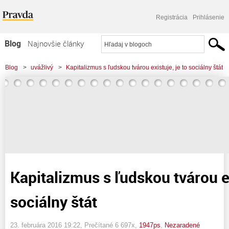
Registrácia
Prihlásenie
Blog
Najnovšie články
Najčítanejšie články
Blog
>
uvážlivý
>
Kapitalizmus s ľudskou tvárou existuje, je to sociálny štát
Najkomentovanejšie články
Zoznam blogov
Komerčné blogy
Kapitalizmus s ľudskou tvárou ex
sociálny štát
23. februára 2016 19:22
, Prečítané 6 697x,
1947ps
,
Nezaradené